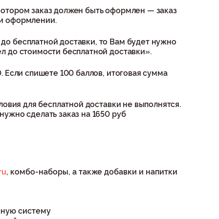
 котором заказ должен быть оформлен — заказ
ри оформлении.
 до бесплатной доставки, то Вам будет нужно
ел до стоимости бесплатной доставки».
0. Если спишете 100 баллов, итоговая сумма
словия для бесплатной доставки не выполнятся.
нужно сделать заказ на 1650 руб
ru
, комбо-наборы, а также добавки и напитки
сную систему