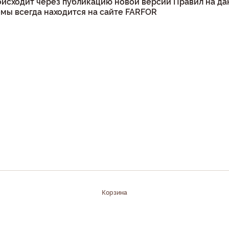
исходит через публикацию новой версии Правил на да
мы всегда находится на сайте FARFOR
Корзина
Компания
Информация