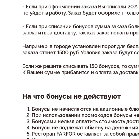
- Если при оформлении заказа Вы списали 20% 
не уйдет в работу. Заказ будет оформлен толь
- Если при списании бонусов сумма заказа бол
заплатить за доставку, так как заказ попал в
Например, в городе установлен порог для беспл
заказа станет 1500 руб. Условия заказа будут 
Если же решите списывать 150 бонусов, то сумм
К Вашей сумме прибавится и оплата за доставк
На что бонусы не действуют
Бонусы не начисляются на акционные блю
При использовании промокодов бонусы н
Бонусами нельзя оплатить стоимость дост
Бонусы не подлежат обмену на денежный
Ресторан FARFOR оставляет за собой пра