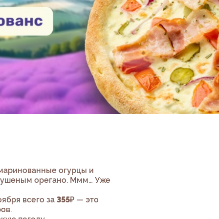
маринованные огурцы и
сушеным орегано. Ммм… Уже
оября всего за
355
₽ — это
ов.