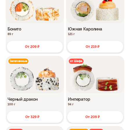
Бонито
Южная Каролина
89 г
121 г
От 209 ₽
От 219 ₽
Запеченные
от Шефа
Черный дракон
Император
100 г
94 г
От 329 ₽
От 209 ₽