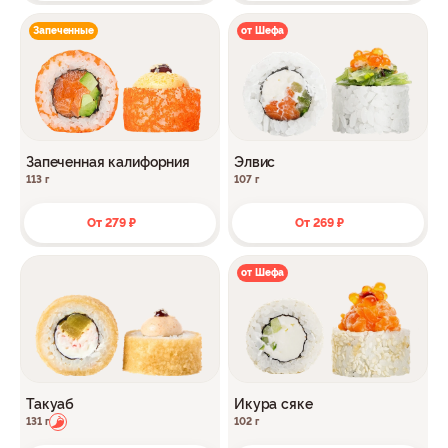
Запеченные
от Шефа
Запеченная калифорния
Элвис
113 г
107 г
От 279 ₽
От 269 ₽
от Шефа
Такуаб
Икура сяке
131 г
102 г