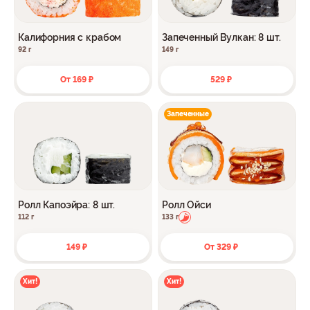
Калифорния с крабом
Запеченный Вулкан: 8 шт.
92 г
149 г
От 169 ₽
529 ₽
Запеченные
Ролл Капоэйра: 8 шт.
Ролл Ойси
112 г
133 г
149 ₽
От 329 ₽
Хит!
Хит!