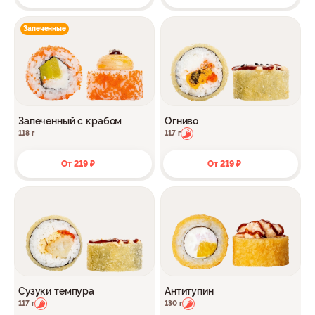
Запеченные
Запеченный с крабом
Огниво
118 г
117 г
От 219 ₽
От 219 ₽
Сузуки темпура
Антитупин
117 г
130 г