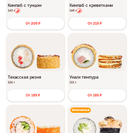
Кимпаб с тунцом
Кимпаб с креветками
143 г
148 г
От 209 ₽
От 219 ₽
Техасская резня
Унаги темпура
124 г
113 г
От 199 ₽
От 189 ₽
Запеченные