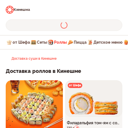
Кинешма
от Шефа
Сеты
Роллы
Пицца
Детское меню
Доставка суши в Кинешме
Доставка роллов в Кинешме
от Шефа
Филадельфия том-ям с соу
130 г