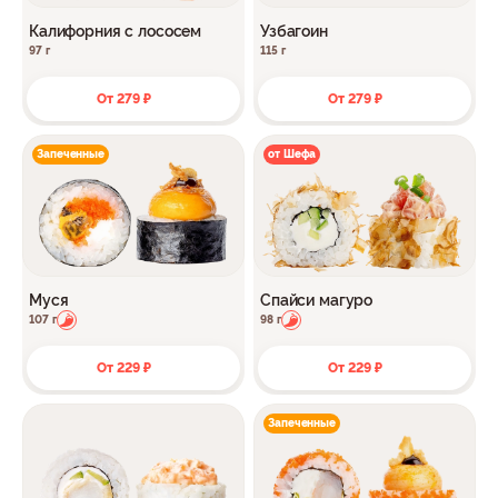
Калифорния с лососем
Узбагоин
97 г
115 г
От 279 ₽
От 279 ₽
Запеченные
от Шефа
Муся
Спайси магуро
107 г
98 г
От 229 ₽
От 229 ₽
Запеченные