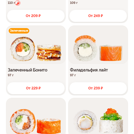
110 г
109 г
От 209 ₽
От 249 ₽
Запеченные
Запеченный Бонито
Филадельфия лайт
97 г
97 г
От 229 ₽
От 239 ₽