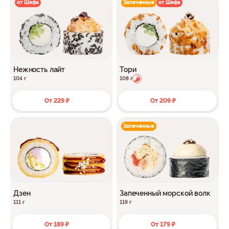
от Шефа
Запеченные
от Шефа
Нежность лайт
Тори
104 г
108 г
От 229 ₽
От 209 ₽
Запеченные
Дзен
Запеченный морской волк
111 г
119 г
От 189 ₽
От 179 ₽