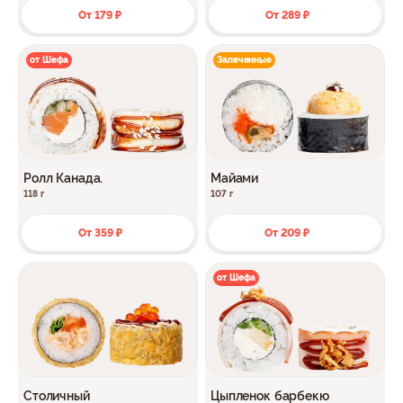
От 179 ₽
От 289 ₽
от Шефа
Запеченные
Ролл Канада.
Майами
118 г
107 г
От 359 ₽
От 209 ₽
от Шефа
Столичный
Цыпленок барбекю