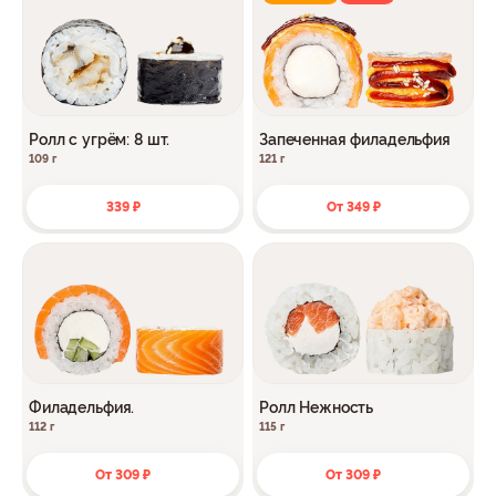
Ролл с угрём: 8 шт.
Запеченная филадельфия
109 г
121 г
339 ₽
От 349 ₽
Филадельфия.
Ролл Нежность
112 г
115 г
От 309 ₽
От 309 ₽