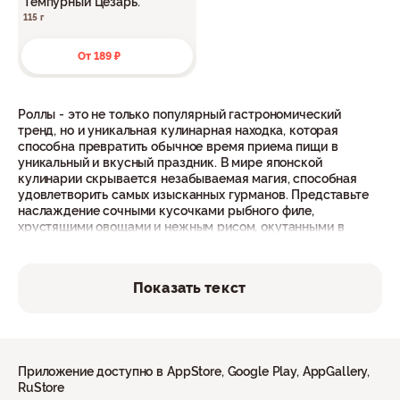
Темпурный Цезарь.
115 г
От 189 ₽
Роллы - это не только популярный гастрономический
тренд, но и уникальная кулинарная находка, которая
способна превратить обычное время приема пищи в
уникальный и вкусный праздник. В мире японской
кулинарии скрывается незабываемая магия, способная
удовлетворить самых изысканных гурманов. Представьте
наслаждение сочными кусочками рыбного филе,
хрустящими овощами и нежным рисом, окутанными в
замечательные водоросли. Больше не нужно тратить время
на походы по магазинам или ресторанам в поисках
идеального обеда или ужина, достаточно заглянуть в меню
Показать текст
ресторана Фарфор в Кинешме, выбрать роллы и сделать
заказ онлайн, либо позвонить по номеру телефона
+79051557711. Вам не придется тратить усилия на
рисование нори или нарезку рыбы - опытные повара берут
на себя эту задачу, чтобы вы могли полностью насладиться
идеальным вкусом каждого кусочка. С доставкой роллов
Приложение доступно в AppStore, Google Play, AppGallery,
вам не придется выходить из дома или офиса, а экономия
RuStore